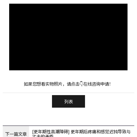
如果您想看实物照片，请点击👇在线咨询申请！
列表
[更年期性高潮障碍] 更年期后疼痛和感觉迟钝导致与
下一篇文章
丈夫的矛盾